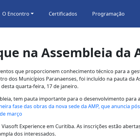
O Encontro
Certificados
Programação
que na Assembleia da
eventos que proporcionem conhecimento técnico para a gest
ro dos Municípios Paranaenses, foi incluído na pauta da 
esta quarta-feira, 17 de janeiro.
leia, tem pauta importante para o desenvolvimento para a
imeira fase das obras da nova sede da AMP, que anuncia pós
 de março
asoft Experience em Curitiba. As inscrições estão abertas
mpla dos interessados.