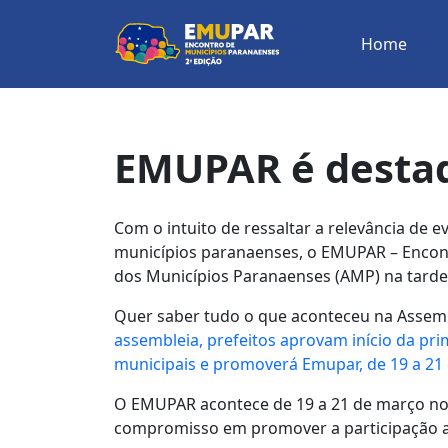
Home
EMUPAR é desta
Com o intuito de ressaltar a relevância de 
municípios paranaenses, o EMUPAR – Encont
dos Municípios Paranaenses (AMP) na tarde d
Quer saber tudo o que aconteceu na Assemb
assembleia, prefeitos aprovam início da pr
municipais e promoverá Emupar, de 19 a 21
O EMUPAR acontece de 19 a 21 de março no Vi
compromisso em promover a participação a