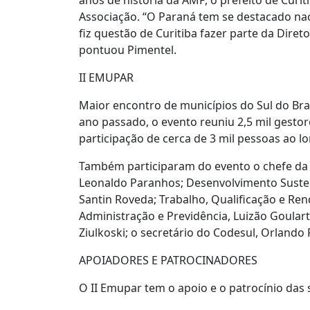
anos de história da AMP, o prefeito de Curit
Associação. “O Paraná tem se destacado na
fiz questão de Curitiba fazer parte da Dire
pontuou Pimentel.
II EMUPAR
Maior encontro de municípios do Sul do Br
ano passado, o evento reuniu 2,5 mil gestor
participação de cerca de 3 mil pessoas ao l
Também participaram do evento o chefe da Ca
Leonaldo Paranhos; Desenvolvimento Sustentá
Santin Roveda; Trabalho, Qualificação e Ren
Administração e Previdência, Luizão Goulart
Ziulkoski; o secretário do Codesul, Orlando 
APOIADORES E PATROCINADORES
O II Emupar tem o apoio e o patrocínio das