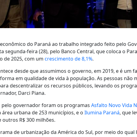
oeconômico do Paraná ao trabalho integrado feito pelo Gov
a segunda-feira (28), pelo Banco Central, que coloca o Pa
ro de 2025, com um
crescimento de 8,1%
.
acontece desde que assumimos o governo, em 2019, e é um f
sforma em qualidade de vida à população. As pessoas não
ara descentralizar os recursos públicos, levando os progra
rnador, Darci Piana.
dos pelo governador foram os programas
Asfalto Novo Vida 
 área urbana de 253 municípios, e o
Ilumina Paraná
, que l
 outros R$ 300 milhões.
grama de urbanização da América do Sul, por meio do qual