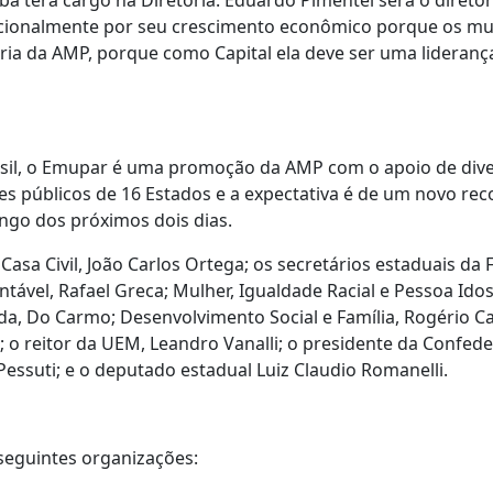
iba terá cargo na Diretoria. Eduardo Pimentel será o diretor 
cionalmente por seu crescimento econômico porque os mun
toria da AMP, porque como Capital ela deve ser uma lideranç
asil, o Emupar é uma promoção da AMP com o apoio de diver
es públicos de 16 Estados e a expectativa é de um novo rec
ongo dos próximos dois dias.
sa Civil, João Carlos Ortega; os secretários estaduais da 
vel, Rafael Greca; Mulher, Igualdade Racial e Pessoa Idosa
da, Do Carmo; Desenvolvimento Social e Família, Rogério Ca
; o reitor da UEM, Leandro Vanalli; o presidente da Confed
Pessuti; e o deputado estadual Luiz Claudio Romanelli.
 seguintes organizações: